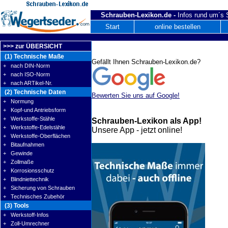
Schrauben-Lexikon.de -
Infos rund um´s
Start
online bestellen
>>> zur ÜBERSICHT
(1) Technische Maße
Gefällt Ihnen Schrauben-Lexikon.de?
+ nach DIN-Norm
+ nach ISO-Norm
+ nach ARTikel-Nr.
(2) Technische Daten
Bewerten Sie uns auf Google!
+ Normung
+ Kopf-und Antriebsform
+ Werkstoffe-Stähle
Schrauben-Lexikon als App!
+ Werkstoffe-Edelstähle
Unsere App - jetzt online!
+ Werkstoffe-Oberflächen
+ Bitaufnahmen
+ Gewinde
+ Zollmaße
+ Korrosionsschutz
+ Blindniettechnik
+ Sicherung von Schrauben
+ Technisches Zubehör
(3) Tools
+ Werkstoff-Infos
+ Zoll-Umrechner