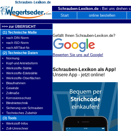
Schrauben-Lexikon.de -
Bei uns drehen s
Start
online bestellen
>>> zur ÜBERSICHT
(1) Technische Maße
Gefällt Ihnen Schrauben-Lexikon.de?
+ nach DIN-Norm
+ nach ISO-Norm
+ nach ARTikel-Nr.
(2) Technische Daten
Bewerten Sie uns auf Google!
+ Normung
+ Kopf-und Antriebsform
+ Werkstoffe-Stähle
Schrauben-Lexikon als App!
+ Werkstoffe-Edelstähle
Unsere App - jetzt online!
+ Werkstoffe-Oberflächen
+ Bitaufnahmen
+ Gewinde
+ Zollmaße
+ Korrosionsschutz
+ Blindniettechnik
+ Sicherung von Schrauben
+ Technisches Zubehör
(3) Tools
+ Werkstoff-Infos
+ Zoll-Umrechner