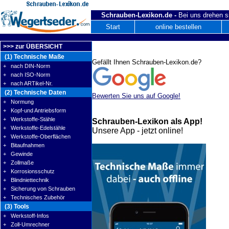
Schrauben-Lexikon.de -
Bei uns drehen s
Start
online bestellen
>>> zur ÜBERSICHT
(1) Technische Maße
Gefällt Ihnen Schrauben-Lexikon.de?
+ nach DIN-Norm
+ nach ISO-Norm
+ nach ARTikel-Nr.
(2) Technische Daten
Bewerten Sie uns auf Google!
+ Normung
+ Kopf-und Antriebsform
+ Werkstoffe-Stähle
Schrauben-Lexikon als App!
+ Werkstoffe-Edelstähle
Unsere App - jetzt online!
+ Werkstoffe-Oberflächen
+ Bitaufnahmen
+ Gewinde
+ Zollmaße
+ Korrosionsschutz
+ Blindniettechnik
+ Sicherung von Schrauben
+ Technisches Zubehör
(3) Tools
+ Werkstoff-Infos
+ Zoll-Umrechner