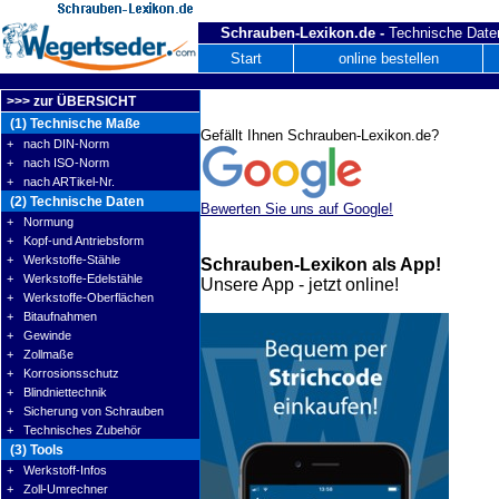
Schrauben-Lexikon.de -
Technische Daten
Start
online bestellen
>>> zur ÜBERSICHT
(1) Technische Maße
Gefällt Ihnen Schrauben-Lexikon.de?
+ nach DIN-Norm
+ nach ISO-Norm
+ nach ARTikel-Nr.
(2) Technische Daten
Bewerten Sie uns auf Google!
+ Normung
+ Kopf-und Antriebsform
+ Werkstoffe-Stähle
Schrauben-Lexikon als App!
+ Werkstoffe-Edelstähle
Unsere App - jetzt online!
+ Werkstoffe-Oberflächen
+ Bitaufnahmen
+ Gewinde
+ Zollmaße
+ Korrosionsschutz
+ Blindniettechnik
+ Sicherung von Schrauben
+ Technisches Zubehör
(3) Tools
+ Werkstoff-Infos
+ Zoll-Umrechner