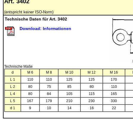
Art. 3402
(entspricht keiner ISO-Norm)
Technische Daten für Art. 3402
Download: Informationen
Technische Maße
d
M 6
M 8
M 10
M 12
M 16
L 1
110
110
125
125
170
L 2
80
75
85
80
110
L 4
80
84
105
115
165
L 5
167
179
210
230
330
d 1
9
10
14
16
22