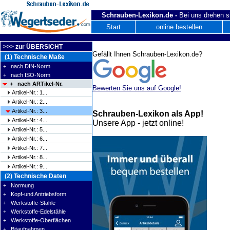
Schrauben-Lexikon.de -
Bei uns drehen s
Start
online bestellen
>>> zur ÜBERSICHT
Gefällt Ihnen Schrauben-Lexikon.de?
(1) Technische Maße
+ nach DIN-Norm
+ nach ISO-Norm
+ nach ARTikel-Nr.
Bewerten Sie uns auf Google!
Artikel-Nr.: 1...
Artikel-Nr.: 2...
Artikel-Nr.: 3...
Schrauben-Lexikon als App!
Artikel-Nr.: 4...
Unsere App - jetzt online!
Artikel-Nr.: 5...
Artikel-Nr.: 6...
Artikel-Nr.: 7...
Artikel-Nr.: 8...
Artikel-Nr.: 9...
(2) Technische Daten
+ Normung
+ Kopf-und Antriebsform
+ Werkstoffe-Stähle
+ Werkstoffe-Edelstähle
+ Werkstoffe-Oberflächen
+ Bitaufnahmen