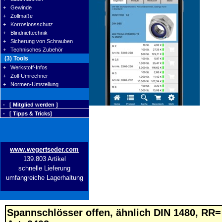
+ Gewinde
+ Zollmaße
+ Korrosionsschutz
+ Blindniettechnik
+ Sicherung von Schrauben
+ Technisches Zubehör
(3) Tools
+ Werkstoff-Infos
+ Zoll-Umrechner
+ Normen-Umstellung
- [ Mitglied werden ]
- [ Tipps & Tricks]
www.wegertseder.com
139.803 Artikel
schnelle Lieferung
umfangreiche Lagerhaltung
Spannschlösser offen, ähnlich DIN 1480, RR=