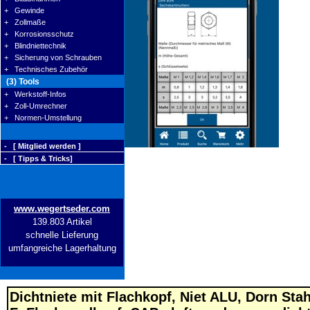
+ Gewinde
+ Zollmaße
+ Korrosionsschutz
+ Blindniettechnik
+ Sicherung von Schrauben
+ Technisches Zubehör
(3) Tools
+ Werkstoff-Infos
+ Zoll-Umrechner
+ Normen-Umstellung
- [ Mitglied werden ]
- [ Tipps & Tricks]
www.wegertseder.com
139.803 Artikel
schnelle Lieferung
umfangreiche Lagerhaltung
Dichtniete mit Flachkopf, Niet ALU, Dorn Stah