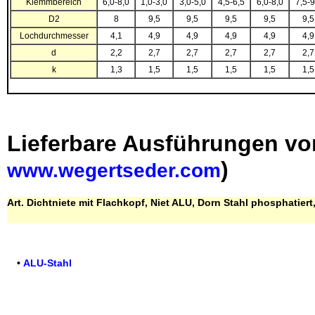
Klemmbereich
6,0-8,0
1,0-3,0
3,0-5,0
4,5-6,5
6,0-8,0
7,5-9
D2
8
9,5
9,5
9,5
9,5
9,5
Lochdurchmesser
4,1
4,9
4,9
4,9
4,9
4,9
d
2,2
2,7
2,7
2,7
2,7
2,7
k
1,3
1,5
1,5
1,5
1,5
1,5
Lieferbare Ausführungen vo
)
www.wegertseder.com
Art. Dichtniete mit Flachkopf, Niet ALU, Dorn Stahl phosphatier
•
ALU-Stahl