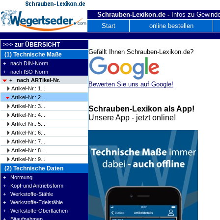
Schrauben-Lexikon.de -
Infos zu Gewinde
Start
online bestellen
>>> zur ÜBERSICHT
Gefällt Ihnen Schrauben-Lexikon.de?
(1) Technische Maße
+ nach DIN-Norm
+ nach ISO-Norm
+ nach ARTikel-Nr.
Bewerten Sie uns auf Google!
Artikel-Nr.: 1...
Artikel-Nr.: 2...
Artikel-Nr.: 3...
Schrauben-Lexikon als App!
Artikel-Nr.: 4...
Unsere App - jetzt online!
Artikel-Nr.: 5...
Artikel-Nr.: 6...
Artikel-Nr.: 7...
Artikel-Nr.: 8...
Artikel-Nr.: 9...
(2) Technische Daten
+ Normung
+ Kopf-und Antriebsform
+ Werkstoffe-Stähle
+ Werkstoffe-Edelstähle
+ Werkstoffe-Oberflächen
+ Bitaufnahmen