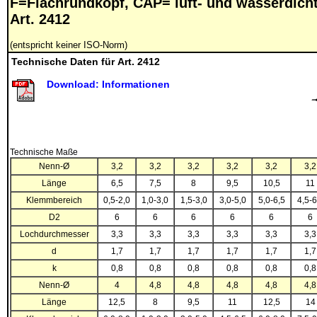
F=Flachrundkopf, CAP= luft- und wasserdich
Art. 2412
(entspricht keiner ISO-Norm)
Technische Daten für Art. 2412
Download: Informationen
Technische Maße
Nenn-Ø
3,2
3,2
3,2
3,2
3,2
3,2
Länge
6,5
7,5
8
9,5
10,5
11
Klemmbereich
0,5-2,0
1,0-3,0
1,5-3,0
3,0-5,0
5,0-6,5
4,5-6
D2
6
6
6
6
6
6
Lochdurchmesser
3,3
3,3
3,3
3,3
3,3
3,3
d
1,7
1,7
1,7
1,7
1,7
1,7
k
0,8
0,8
0,8
0,8
0,8
0,8
Nenn-Ø
4
4,8
4,8
4,8
4,8
4,8
Länge
12,5
8
9,5
11
12,5
14