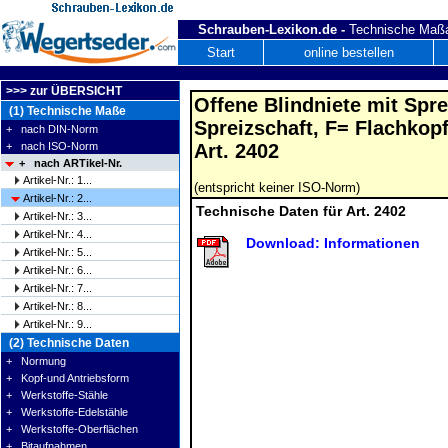
Schrauben-Lexikon.de -
Technische Maßa
Start
online bestellen
>>> zur ÜBERSICHT
Offene Blindniete mit Spre
(1) Technische Maße
Spreizschaft, F= Flachkop
+ nach DIN-Norm
+ nach ISO-Norm
Art. 2402
+ nach ARTikel-Nr.
Artikel-Nr.: 1...
(entspricht keiner ISO-Norm)
Artikel-Nr.: 2...
Technische Daten für Art. 2402
Artikel-Nr.: 3...
Artikel-Nr.: 4...
Download: Informationen
Artikel-Nr.: 5...
Artikel-Nr.: 6...
Artikel-Nr.: 7...
Artikel-Nr.: 8...
Artikel-Nr.: 9...
(2) Technische Daten
+ Normung
+ Kopf-und Antriebsform
+ Werkstoffe-Stähle
+ Werkstoffe-Edelstähle
+ Werkstoffe-Oberflächen
+ Bitaufnahmen