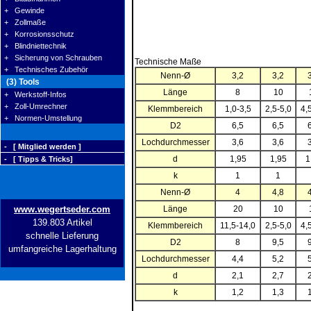
+ Gewinde
+ Zollmaße
+ Korrosionsschutz
+ Blindniettechnik
+ Sicherung von Schrauben
Technische Maße
+ Technisches Zubehör
Nenn-Ø
3,2
3,2
(3) Tools
Länge
8
10
+ Werkstoff-Infos
+ Zoll-Umrechner
Klemmbereich
1,0-3,5
2,5-5,0
4,
+ Normen-Umstellung
D2
6,5
6,5
Lochdurchmesser
3,6
3,6
- [ Mitglied werden ]
d
1,95
1,95
1
- [ Tipps & Tricks]
k
1
1
Nenn-Ø
4
4,8
www.wegertseder.com
Länge
20
10
139.803 Artikel
Klemmbereich
11,5-14,0
2,5-5,0
4,
schnelle Lieferung
D2
8
9,5
umfangreiche Lagerhaltung
Lochdurchmesser
4,4
5,2
d
2,1
2,7
k
1,2
1,3