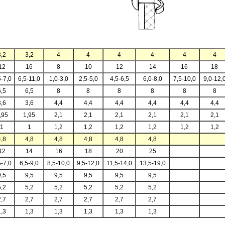
3,2
3,2
4
4
4
4
4
4
12
16
8
10
12
14
16
18
5-7,0
6,5-11,0
1,0-3,0
2,5-5,0
4,5-6,5
6,0-8,0
7,5-10,0
9,0-12,
6,5
6,5
8
8
8
8
8
8
3,6
3,6
4,4
4,4
4,4
4,4
4,4
4,4
,95
1,95
2,1
2,1
2,1
2,1
2,1
2,1
1
1
1,2
1,2
1,2
1,2
1,2
1,2
4,8
4,8
4,8
4,8
4,8
4,8
12
14
16
18
20
25
5-7,0
6,5-9,0
8,5-10,0
9,5-12,0
11,5-14,0
13,5-19,0
9,5
9,5
9,5
9,5
9,5
9,5
5,2
5,2
5,2
5,2
5,2
5,2
2,7
2,7
2,7
2,7
2,7
2,7
1,3
1,3
1,3
1,3
1,3
1,3