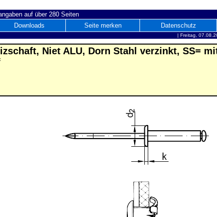
ngaben auf über 280 Seiten
Downloads
Seite merken
Datenschutz
|
Freitag, 07.08.
izschaft, Niet ALU, Dorn Stahl verzinkt, SS= mi
f