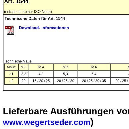
Art. 1544
(entspricht keiner ISO-Norm)
Technische Daten für Art. 1544
Download: Informationen
Technische Maße
Maße
M 3
M 4
M 5
M 6
d1
3,2
4,3
5,3
6,4
d2
20
15 / 20 / 25
20 / 25 / 30
20 / 25 / 30 / 35
20 / 25 /
Lieferbare Ausführungen vo
)
www.wegertseder.com