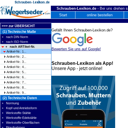
Schrauben-Lexikon.de -
Bei uns drehen s
Start
online bestellen
>>> zur ÜBERSICHT
Gefällt Ihnen Schrauben-Lexikon.de?
(1) Technische Maße
+ nach DIN-Norm
+ nach ISO-Norm
+ nach ARTikel-Nr.
Bewerten Sie uns auf Google!
Artikel-Nr.: 1...
Artikel-Nr.: 2...
Artikel-Nr.: 3...
Schrauben-Lexikon als App!
Artikel-Nr.: 4...
Unsere App - jetzt online!
Artikel-Nr.: 5...
Artikel-Nr.: 6...
Artikel-Nr.: 7...
Artikel-Nr.: 8...
Artikel-Nr.: 9...
(2) Technische Daten
+ Normung
+ Kopf-und Antriebsform
+ Werkstoffe-Stähle
+ Werkstoffe-Edelstähle
+ Werkstoffe-Oberflächen
+ Bitaufnahmen