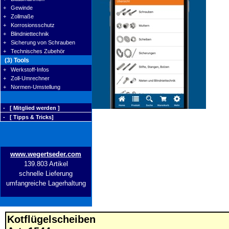
+ Gewinde
+ Zollmaße
+ Korrosionsschutz
+ Blindniettechnik
+ Sicherung von Schrauben
+ Technisches Zubehör
(3) Tools
+ Werkstoff-Infos
+ Zoll-Umrechner
+ Normen-Umstellung
- [ Mitglied werden ]
- [ Tipps & Tricks]
www.wegertseder.com
139.803 Artikel
schnelle Lieferung
umfangreiche Lagerhaltung
Kotflügelscheiben