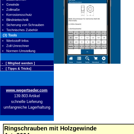
+ Gewinde
+ Zollmaße
+ Korrosionsschutz
+ Blindniettechnik
+ Sicherung von Schrauben
+ Technisches Zubehör
(3) Tools
+ Werkstoff-Infos
+ Zoll-Umrechner
+ Normen-Umstellung
- [ Mitglied werden ]
- [ Tipps & Tricks]
www.wegertseder.com
139.803 Artikel
schnelle Lieferung
umfangreiche Lagerhaltung
Ringschrauben mit Holzgewinde