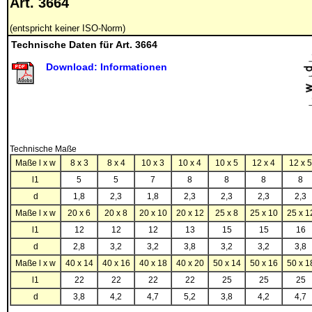
Art. 3664
(entspricht keiner ISO-Norm)
Technische Daten für Art. 3664
Download: Informationen
Technische Maße
Maße l x w
8 x 3
8 x 4
10 x 3
10 x 4
10 x 5
12 x 4
12 x 5
l1
5
5
7
8
8
8
8
d
1,8
2,3
1,8
2,3
2,3
2,3
2,3
Maße l x w
20 x 6
20 x 8
20 x 10
20 x 12
25 x 8
25 x 10
25 x 1
l1
12
12
12
13
15
15
16
d
2,8
3,2
3,2
3,8
3,2
3,2
3,8
Maße l x w
40 x 14
40 x 16
40 x 18
40 x 20
50 x 14
50 x 16
50 x 1
l1
22
22
22
22
25
25
25
d
3,8
4,2
4,7
5,2
3,8
4,2
4,7