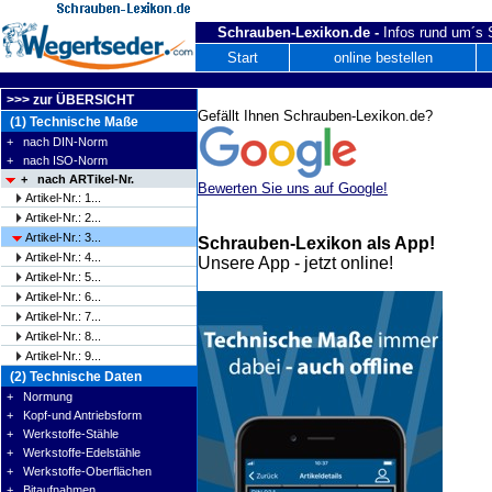
Schrauben-Lexikon.de -
Infos rund um´s
Start
online bestellen
>>> zur ÜBERSICHT
Gefällt Ihnen Schrauben-Lexikon.de?
(1) Technische Maße
+ nach DIN-Norm
+ nach ISO-Norm
+ nach ARTikel-Nr.
Bewerten Sie uns auf Google!
Artikel-Nr.: 1...
Artikel-Nr.: 2...
Artikel-Nr.: 3...
Schrauben-Lexikon als App!
Artikel-Nr.: 4...
Unsere App - jetzt online!
Artikel-Nr.: 5...
Artikel-Nr.: 6...
Artikel-Nr.: 7...
Artikel-Nr.: 8...
Artikel-Nr.: 9...
(2) Technische Daten
+ Normung
+ Kopf-und Antriebsform
+ Werkstoffe-Stähle
+ Werkstoffe-Edelstähle
+ Werkstoffe-Oberflächen
+ Bitaufnahmen