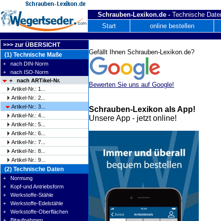
Schrauben-Lexikon.de -
Technische Daten
Start
online bestellen
>>> zur ÜBERSICHT
Gefällt Ihnen Schrauben-Lexikon.de?
(1) Technische Maße
+ nach DIN-Norm
+ nach ISO-Norm
+ nach ARTikel-Nr.
Bewerten Sie uns auf Google!
Artikel-Nr.: 1...
Artikel-Nr.: 2...
Artikel-Nr.: 3...
Schrauben-Lexikon als App!
Artikel-Nr.: 4...
Unsere App - jetzt online!
Artikel-Nr.: 5...
Artikel-Nr.: 6...
Artikel-Nr.: 7...
Artikel-Nr.: 8...
Artikel-Nr.: 9...
(2) Technische Daten
+ Normung
+ Kopf-und Antriebsform
+ Werkstoffe-Stähle
+ Werkstoffe-Edelstähle
+ Werkstoffe-Oberflächen
+ Bitaufnahmen