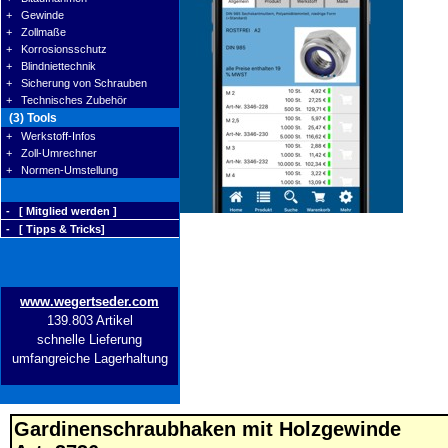
+ Gewinde
+ Zollmaße
+ Korrosionsschutz
+ Blindniettechnik
+ Sicherung von Schrauben
+ Technisches Zubehör
(3) Tools
+ Werkstoff-Infos
+ Zoll-Umrechner
+ Normen-Umstellung
- [ Mitglied werden ]
- [ Tipps & Tricks]
www.wegertseder.com
139.803 Artikel
schnelle Lieferung
umfangreiche Lagerhaltung
Gardinenschraubhaken mit Holzgewinde