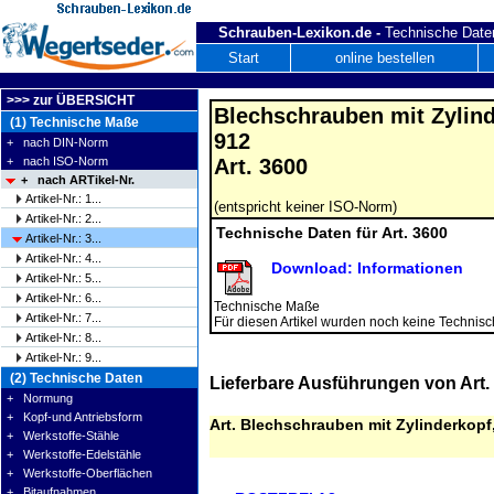
Schrauben-Lexikon.de -
Technische Daten
Start
online bestellen
>>> zur ÜBERSICHT
Blechschrauben mit Zylind
(1) Technische Maße
912
+ nach DIN-Norm
+ nach ISO-Norm
Art. 3600
+ nach ARTikel-Nr.
Artikel-Nr.: 1...
(entspricht keiner ISO-Norm)
Artikel-Nr.: 2...
Technische Daten für Art. 3600
Artikel-Nr.: 3...
Artikel-Nr.: 4...
Download: Informationen
Artikel-Nr.: 5...
Artikel-Nr.: 6...
Technische Maße
Artikel-Nr.: 7...
Für diesen Artikel wurden noch keine Technisch
Artikel-Nr.: 8...
Artikel-Nr.: 9...
(2) Technische Daten
Lieferbare Ausführungen von Art
+ Normung
+ Kopf-und Antriebsform
Art. Blechschrauben mit Zylinderkopf
+ Werkstoffe-Stähle
+ Werkstoffe-Edelstähle
+ Werkstoffe-Oberflächen
+ Bitaufnahmen