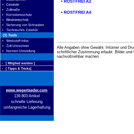
•
ROSTFREI A2
+ Gewinde
+ Zollmaße
•
ROSTFREI A4
+ Korrosionsschutz
+ Blindniettechnik
+ Sicherung von Schrauben
+ Technisches Zubehör
(3) Tools
+ Werkstoff-Infos
+ Zoll-Umrechner
Alle Angaben ohne Gewähr, Irrtümer und Druc
+ Normen-Umstellung
schriftlicher Zustimmung erlaubt. Bilder un
nachvollziehbar machen.
- [ Mitglied werden ]
- [ Tipps & Tricks]
www.wegertseder.com
139.803 Artikel
schnelle Lieferung
umfangreiche Lagerhaltung