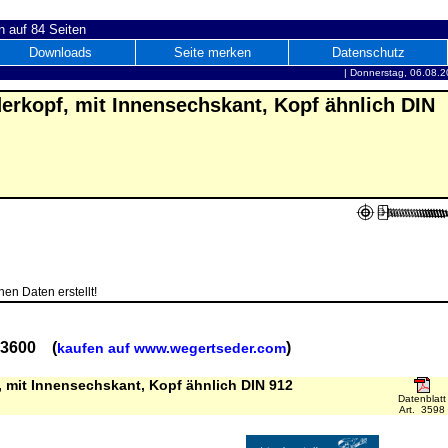
 auf 84 Seiten
Downloads
Seite merken
Datenschutz
|
Donnerstag, 06.08.2
erkopf, mit Innensechskant, Kopf ähnlich DIN
en Daten erstellt!
. 3600 (
)
kaufen auf www.wegertseder.com
, mit Innensechskant, Kopf ähnlich DIN 912
Datenblatt
Art. 3598