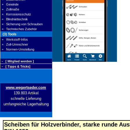
+ Gewinde
+ Zollmaße
+ Korrosionsschutz
+ Blindniettechnik
+ Sicherung von Schrauben
+ Technisches Zubehör
(3) Tools
+ Werkstoff-Infos
+ Zoll-Umrechner
+ Normen-Umstellung
- [ Mitglied werden ]
- [ Tipps & Tricks]
www.wegertseder.com
139.803 Artikel
schnelle Lieferung
umfangreiche Lagerhaltung
Scheiben für Holzverbinder, starke runde Au