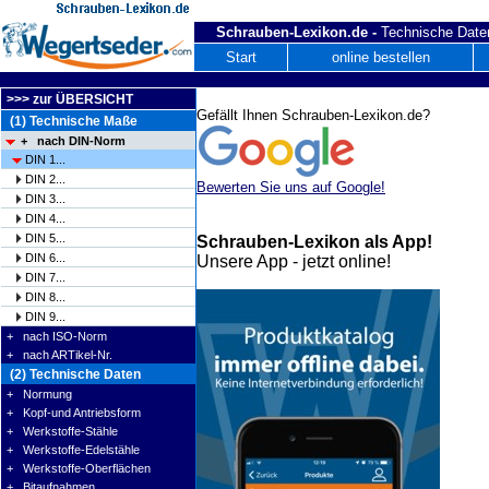
Schrauben-Lexikon.de -
Technische Daten
Start
online bestellen
>>> zur ÜBERSICHT
Gefällt Ihnen Schrauben-Lexikon.de?
(1) Technische Maße
+ nach DIN-Norm
DIN 1...
DIN 2...
Bewerten Sie uns auf Google!
DIN 3...
DIN 4...
DIN 5...
Schrauben-Lexikon als App!
DIN 6...
Unsere App - jetzt online!
DIN 7...
DIN 8...
DIN 9...
+ nach ISO-Norm
+ nach ARTikel-Nr.
(2) Technische Daten
+ Normung
+ Kopf-und Antriebsform
+ Werkstoffe-Stähle
+ Werkstoffe-Edelstähle
+ Werkstoffe-Oberflächen
+ Bitaufnahmen