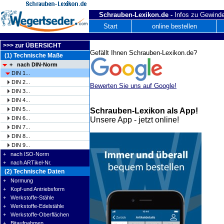
Schrauben-Lexikon.de -
Infos zu Gewinde
Start
online bestellen
>>> zur ÜBERSICHT
Gefällt Ihnen Schrauben-Lexikon.de?
(1) Technische Maße
+ nach DIN-Norm
DIN 1...
DIN 2...
Bewerten Sie uns auf Google!
DIN 3...
DIN 4...
DIN 5...
Schrauben-Lexikon als App!
DIN 6...
Unsere App - jetzt online!
DIN 7...
DIN 8...
DIN 9...
+ nach ISO-Norm
+ nach ARTikel-Nr.
(2) Technische Daten
+ Normung
+ Kopf-und Antriebsform
+ Werkstoffe-Stähle
+ Werkstoffe-Edelstähle
+ Werkstoffe-Oberflächen
+ Bitaufnahmen