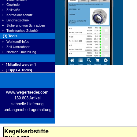
+ Gewinde
+ Zollmaße
+ Korrosionsschutz
+ Blindniettechnik
+ Sicherung von Schrauben
+ Technisches Zubehör
(3) Tools
+ Werkstoff-Infos
+ Zoll-Umrechner
+ Normen-Umstellung
- [ Mitglied werden ]
- [ Tipps & Tricks]
www.wegertseder.com
139.803 Artikel
schnelle Lieferung
umfangreiche Lagerhaltung
Kegelkerbstifte