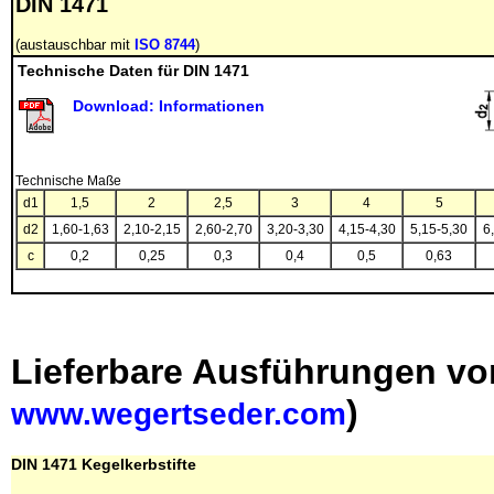
DIN 1471
(austauschbar mit
ISO 8744
)
Technische Daten für DIN 1471
Download: Informationen
Technische Maße
d1
1,5
2
2,5
3
4
5
d2
1,60-1,63
2,10-2,15
2,60-2,70
3,20-3,30
4,15-4,30
5,15-5,30
6
c
0,2
0,25
0,3
0,4
0,5
0,63
Lieferbare Ausführungen v
)
www.wegertseder.com
DIN 1471 Kegelkerbstifte