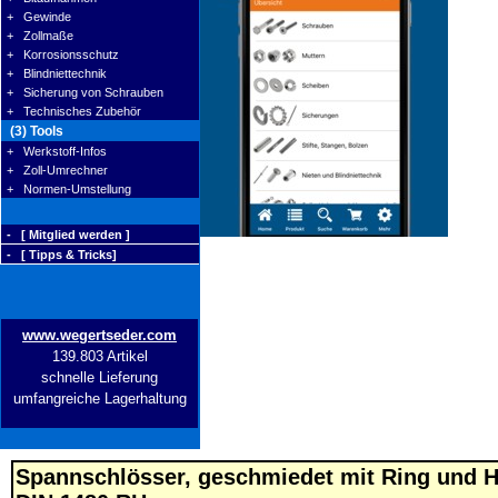
+ Gewinde
+ Zollmaße
+ Korrosionsschutz
+ Blindniettechnik
+ Sicherung von Schrauben
+ Technisches Zubehör
(3) Tools
+ Werkstoff-Infos
+ Zoll-Umrechner
+ Normen-Umstellung
- [ Mitglied werden ]
- [ Tipps & Tricks]
www.wegertseder.com
139.803 Artikel
schnelle Lieferung
umfangreiche Lagerhaltung
Spannschlösser, geschmiedet mit Ring und 