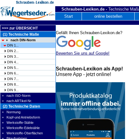
Schrauben-Lexikon.de -
Technische Maßa
Start
online bestellen
>>> zur ÜBERSICHT
Gefällt Ihnen Schrauben-Lexikon.de?
(1) Technische Maße
+ nach DIN-Norm
DIN 1...
DIN 2...
Bewerten Sie uns auf Google!
DIN 3...
DIN 4...
DIN 5...
Schrauben-Lexikon als App!
DIN 6...
Unsere App - jetzt online!
DIN 7...
DIN 8...
DIN 9...
+ nach ISO-Norm
+ nach ARTikel-Nr.
(2) Technische Daten
+ Normung
+ Kopf-und Antriebsform
+ Werkstoffe-Stähle
+ Werkstoffe-Edelstähle
+ Werkstoffe-Oberflächen
+ Bitaufnahmen