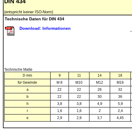
DIN 434
(entspricht keiner ISO-Norm)
Technische Daten für DIN 434
Download: Informationen
Technische Maße
D mm
9
11
14
18
für Gewinde
M 8
M10
M12
M16
a
22
22
26
32
b
22
22
30
36
h
3,8
3,8
4,9
5,9
r
1,6
1,6
2
2,4
e
2,9
2,9
3,7
4,45