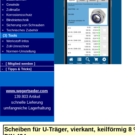
+ Gewinde
+ Zollmaße
+ Korrosionsschutz
+ Blindniettechnik
+ Sicherung von Schrauben
+ Technisches Zubehör
(3) Tools
+ Werkstoff-Infos
+ Zoll-Umrechner
+ Normen-Umstellung
- [ Mitglied werden ]
- [ Tipps & Tricks]
www.wegertseder.com
139.803 Artikel
schnelle Lieferung
umfangreiche Lagerhaltung
Scheiben für U-Träger, vierkant, keilförmig 8