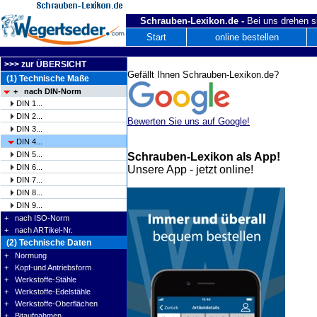
Schrauben-Lexikon.de -
Bei uns drehen s
Start
online bestellen
>>> zur ÜBERSICHT
Gefällt Ihnen Schrauben-Lexikon.de?
(1) Technische Maße
+ nach DIN-Norm
DIN 1...
DIN 2...
Bewerten Sie uns auf Google!
DIN 3...
DIN 4...
DIN 5...
Schrauben-Lexikon als App!
DIN 6...
Unsere App - jetzt online!
DIN 7...
DIN 8...
DIN 9...
+ nach ISO-Norm
+ nach ARTikel-Nr.
(2) Technische Daten
+ Normung
+ Kopf-und Antriebsform
+ Werkstoffe-Stähle
+ Werkstoffe-Edelstähle
+ Werkstoffe-Oberflächen
+ Bitaufnahmen