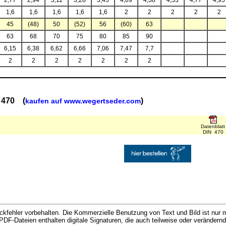
2,77
2,94
3,11
3,28
3,45
4,09
4,38
4,53
4,77
4,95
1,6
1,6
1,6
1,6
1,6
2
2
2
2
2
45
(48)
50
(52)
56
(60)
63
63
68
70
75
80
85
90
6,15
6,38
6,62
6,66
7,06
7,47
7,7
2
2
2
2
2
2
2
N 470 (
)
kaufen auf www.wegertseder.com
Datenblatt
DIN 470
kfehler vorbehalten. Die Kommerzielle Benutzung von Text und Bild ist nur m
d PDF-Dateien enthalten digitale Signaturen, die auch teilweise oder veränder