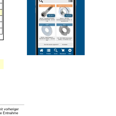
it vorheriger
nde Entnahme