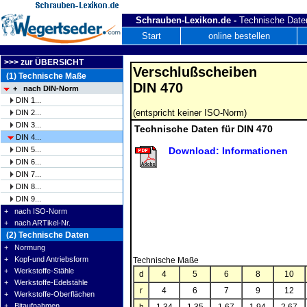
Schrauben-Lexikon.de -
Technische Daten
Start
online bestellen
>>> zur ÜBERSICHT
Verschlußscheiben
(1) Technische Maße
DIN 470
+ nach DIN-Norm
DIN 1...
(entspricht keiner ISO-Norm)
DIN 2...
DIN 3...
Technische Daten für DIN 470
DIN 4...
DIN 5...
Download: Informationen
DIN 6...
DIN 7...
DIN 8...
DIN 9...
+ nach ISO-Norm
+ nach ARTikel-Nr.
(2) Technische Daten
+ Normung
+ Kopf-und Antriebsform
Technische Maße
+ Werkstoffe-Stähle
d
4
5
6
8
10
+ Werkstoffe-Edelstähle
r
4
6
7
9
12
+ Werkstoffe-Oberflächen
+ Bitaufnahmen