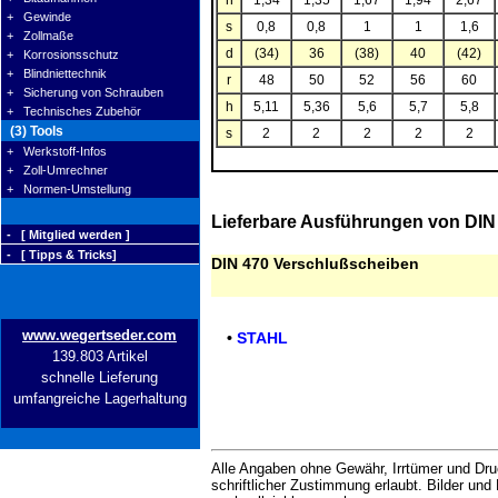
h
1,34
1,35
1,67
1,94
2,67
+ Gewinde
s
0,8
0,8
1
1
1,6
+ Zollmaße
d
(34)
36
(38)
40
(42)
+ Korrosionsschutz
+ Blindniettechnik
r
48
50
52
56
60
+ Sicherung von Schrauben
h
5,11
5,36
5,6
5,7
5,8
+ Technisches Zubehör
(3) Tools
s
2
2
2
2
2
+ Werkstoff-Infos
+ Zoll-Umrechner
+ Normen-Umstellung
Lieferbare Ausführungen von DI
- [ Mitglied werden ]
- [ Tipps & Tricks]
DIN 470 Verschlußscheiben
www.wegertseder.com
•
STAHL
139.803 Artikel
schnelle Lieferung
umfangreiche Lagerhaltung
Alle Angaben ohne Gewähr, Irrtümer und Druc
schriftlicher Zustimmung erlaubt. Bilder un