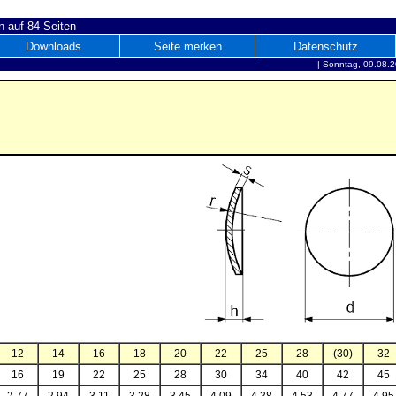
 auf 84 Seiten
Downloads
Seite merken
Datenschutz
|
Sonntag, 09.08.2
12
14
16
18
20
22
25
28
(30)
32
16
19
22
25
28
30
34
40
42
45