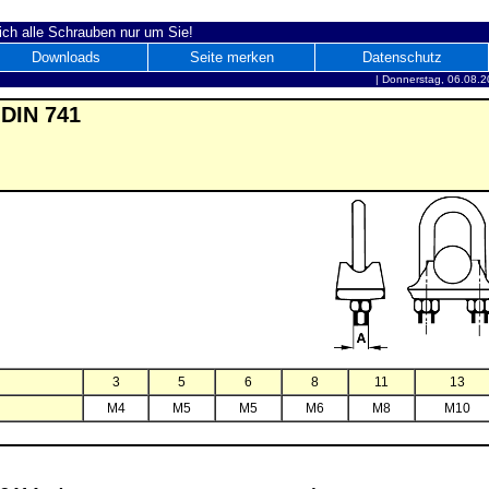
ich alle Schrauben nur um Sie!
Downloads
Seite merken
Datenschutz
|
Donnerstag, 06.08.2
 DIN 741
3
5
6
8
11
13
M4
M5
M5
M6
M8
M10