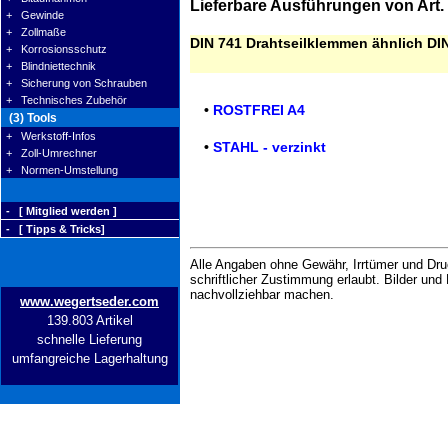
Lieferbare Ausführungen von Art
+ Gewinde
+ Zollmaße
DIN 741 Drahtseilklemmen ähnlich DI
+ Korrosionsschutz
+ Blindniettechnik
+ Sicherung von Schrauben
+ Technisches Zubehör
•
ROSTFREI A4
(3) Tools
+ Werkstoff-Infos
•
STAHL - verzinkt
+ Zoll-Umrechner
+ Normen-Umstellung
- [ Mitglied werden ]
- [ Tipps & Tricks]
Alle Angaben ohne Gewähr, Irrtümer und Druc
schriftlicher Zustimmung erlaubt. Bilder un
nachvollziehbar machen.
www.wegertseder.com
139.803 Artikel
schnelle Lieferung
umfangreiche Lagerhaltung