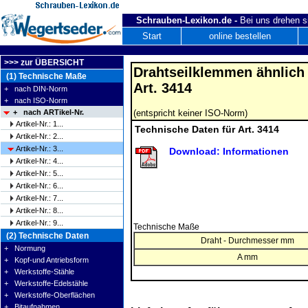
Schrauben-Lexikon.de -
Bei uns drehen s
Start
online bestellen
>>> zur ÜBERSICHT
Drahtseilklemmen ähnlich
(1) Technische Maße
Art. 3414
+ nach DIN-Norm
+ nach ISO-Norm
(entspricht keiner ISO-Norm)
+ nach ARTikel-Nr.
Artikel-Nr.: 1...
Technische Daten für Art. 3414
Artikel-Nr.: 2...
Artikel-Nr.: 3...
Download: Informationen
Artikel-Nr.: 4...
Artikel-Nr.: 5...
Artikel-Nr.: 6...
Artikel-Nr.: 7...
Artikel-Nr.: 8...
Artikel-Nr.: 9...
Technische Maße
(2) Technische Daten
Draht - Durchmesser mm
+ Normung
A mm
+ Kopf-und Antriebsform
+ Werkstoffe-Stähle
+ Werkstoffe-Edelstähle
+ Werkstoffe-Oberflächen
+ Bitaufnahmen