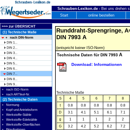
Schrauben-Lexikon.de -
Bei uns drehen s
Start
online bestellen
>>> zur ÜBERSICHT
Runddraht-Sprengringe, A=
(1) Technische Maße
DIN 7993 A
+ nach DIN-Norm
DIN 1...
(entspricht keiner ISO-Norm)
DIN 2...
DIN 3...
A
Technische Daten für DIN 7993
DIN 4...
DIN 5...
Download: Informationen
DIN 6...
DIN 7...
DIN 8...
DIN 9...
+ nach ISO-Norm
Technische Maße
+ nach ARTikel-Nr.
S
4
5
6
7
8
(2) Technische Daten
+ Normung
t
0.8
0.8
0.8
0.8
0.8
+ Kopf-und Antriebsform
D
3.1
4.1
5.1
6.1
7.1
+ Werkstoffe-Stähle
g
1
1
1
2
2
+ Werkstoffe-Edelstähle
+ Werkstoffe-Oberflächen
G
3.2
4.2
5.2
6.2
7.2
+ Bitaufnahmen