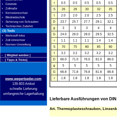
r
0.5
0.5
0.5
0.5
0.5
+ Gewinde
+ Zollmaße
S
26
28
30
32
35
+ Korrosionsschutz
t
2.0
2.0
2.0
2.5
2.5
+ Blindniettechnik
D
23.7
25.7
27.7
29.1
32.1
+ Sicherung von Schrauben
+ Technisches Zubehör
g
3
3
3
4
4
(3) Tools
G
24.0
26.0
28.0
29.5
32.5
+ Werkstoff-Infos
+ Zoll-Umrechner
r
1.1
1.1
1.1
1.4
1.4
+ Normen-Umstellung
S
70
75
80
85
90
t
3.2
3.2
3.2
3.2
3.2
- [ Mitglied werden ]
D
66.0
71.0
76.0
81.0
86.0
- [ Tipps & Tricks]
g
5
5
5
5
5
G
66.8
71.8
76.8
81.8
86.8
r
1.8
1.8
1.8
1.8
1.8
www.wegertseder.com
139.803 Artikel
schnelle Lieferung
umfangreiche Lagerhaltung
Lieferbare Ausführungen von DIN
Art. Thermoplasteschrauben, Linsenk