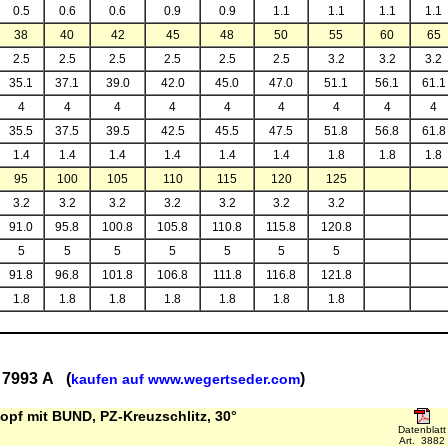
0.5
0.6
0.6
0.9
0.9
1.1
1.1
1.1
1.1
38
40
42
45
48
50
55
60
65
2.5
2.5
2.5
2.5
2.5
2.5
3.2
3.2
3.2
35.1
37.1
39.0
42.0
45.0
47.0
51.1
56.1
61.1
4
4
4
4
4
4
4
4
4
35.5
37.5
39.5
42.5
45.5
47.5
51.8
56.8
61.8
1.4
1.4
1.4
1.4
1.4
1.4
1.8
1.8
1.8
95
100
105
110
115
120
125
3.2
3.2
3.2
3.2
3.2
3.2
3.2
91.0
95.8
100.8
105.8
110.8
115.8
120.8
5
5
5
5
5
5
5
91.8
96.8
101.8
106.8
111.8
116.8
121.8
1.8
1.8
1.8
1.8
1.8
1.8
1.8
 7993 A (
)
kaufen auf www.wegertseder.com
opf mit BUND, PZ-Kreuzschlitz, 30°
Datenblatt
Art. 3882