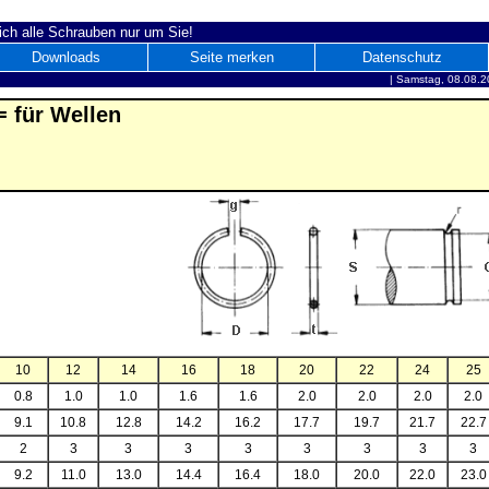
ich alle Schrauben nur um Sie!
Downloads
Seite merken
Datenschutz
|
Samstag, 08.08.2
 für Wellen
10
12
14
16
18
20
22
24
25
0.8
1.0
1.0
1.6
1.6
2.0
2.0
2.0
2.0
9.1
10.8
12.8
14.2
16.2
17.7
19.7
21.7
22.7
2
3
3
3
3
3
3
3
3
9.2
11.0
13.0
14.4
16.4
18.0
20.0
22.0
23.0