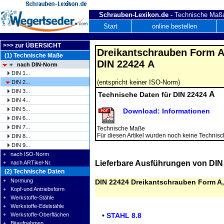
Schrauben-Lexikon.de -
Technische Maßa
Start
online bestellen
>>> zur ÜBERSICHT
Dreikantschrauben Form A 
(1) Technische Maße
DIN 22424 A
+ nach DIN-Norm
DIN 1...
(entspricht keiner ISO-Norm)
DIN 2...
DIN 3...
A
Technische Daten für DIN 22424
DIN 4...
DIN 5...
Download: Informationen
DIN 6...
DIN 7...
Technische Maße
Für diesen Artikel wurden noch keine Technisch
DIN 8...
DIN 9...
+ nach ISO-Norm
Lieferbare Ausführungen von DIN
+ nach ARTikel-Nr.
(2) Technische Daten
+ Normung
DIN 22424 Dreikantschrauben Form A, m
+ Kopf-und Antriebsform
+ Werkstoffe-Stähle
+ Werkstoffe-Edelstähle
•
STAHL 8.8
+ Werkstoffe-Oberflächen
+ Bitaufnahmen