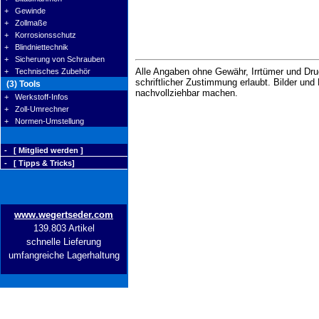
+ Gewinde
+ Zollmaße
+ Korrosionsschutz
+ Blindniettechnik
+ Sicherung von Schrauben
Alle Angaben ohne Gewähr, Irrtümer und Druc
+ Technisches Zubehör
schriftlicher Zustimmung erlaubt. Bilder un
(3) Tools
nachvollziehbar machen.
+ Werkstoff-Infos
+ Zoll-Umrechner
+ Normen-Umstellung
- [ Mitglied werden ]
- [ Tipps & Tricks]
www.wegertseder.com
139.803 Artikel
schnelle Lieferung
umfangreiche Lagerhaltung