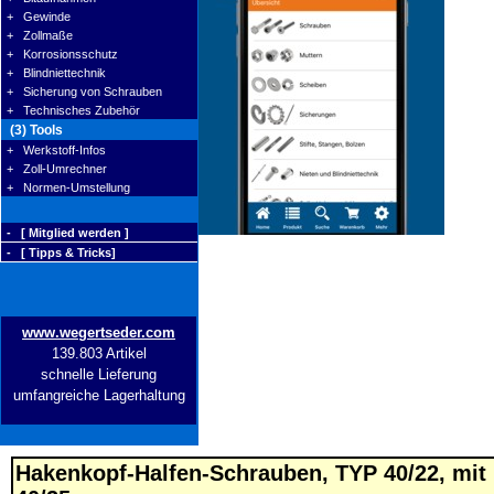
+ Gewinde
+ Zollmaße
+ Korrosionsschutz
+ Blindniettechnik
+ Sicherung von Schrauben
+ Technisches Zubehör
(3) Tools
+ Werkstoff-Infos
+ Zoll-Umrechner
+ Normen-Umstellung
- [ Mitglied werden ]
- [ Tipps & Tricks]
www.wegertseder.com
139.803 Artikel
schnelle Lieferung
umfangreiche Lagerhaltung
Hakenkopf-Halfen-Schrauben, TYP 40/22, mit Mu