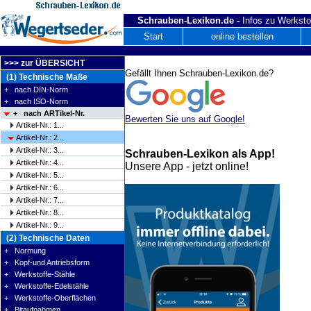
Schrauben-Lexikon.de -
Infos zu Werksto
Start
online bestellen
>>> zur ÜBERSICHT
Gefällt Ihnen Schrauben-Lexikon.de?
(1) Technische Maße
+ nach DIN-Norm
+ nach ISO-Norm
+ nach ARTikel-Nr.
Bewerten Sie uns auf Google!
Artikel-Nr.: 1...
Artikel-Nr.: 2...
Artikel-Nr.: 3...
Schrauben-Lexikon als App!
Artikel-Nr.: 4...
Unsere App - jetzt online!
Artikel-Nr.: 5...
Artikel-Nr.: 6...
Artikel-Nr.: 7...
Artikel-Nr.: 8...
Artikel-Nr.: 9...
(2) Technische Daten
+ Normung
+ Kopf-und Antriebsform
+ Werkstoffe-Stähle
+ Werkstoffe-Edelstähle
+ Werkstoffe-Oberflächen
+ Bitaufnahmen