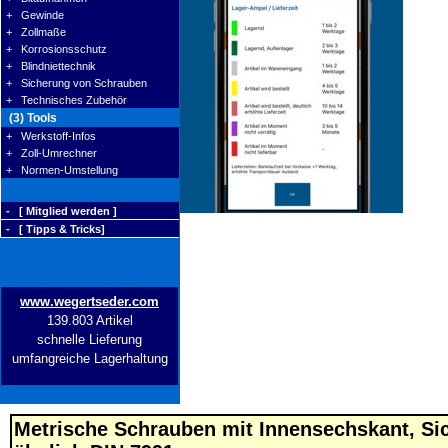
+ Gewinde
+ Zollmaße
+ Korrosionsschutz
+ Blindniettechnik
+ Sicherung von Schrauben
+ Technisches Zubehör
(3) Tools
+ Werkstoff-Infos
+ Zoll-Umrechner
+ Normen-Umstellung
- [ Mitglied werden ]
- [ Tipps & Tricks]
www.wegertseder.com
139.803 Artikel
schnelle Lieferung
umfangreiche Lagerhaltung
Metrische Schrauben mit Innensechskant, Sic