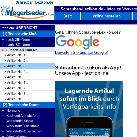
Schrauben-Lexikon.de -
Infos zu Werksto
Start
online bestellen
>>> zur ÜBERSICHT
Gefällt Ihnen Schrauben-Lexikon.de?
(1) Technische Maße
+ nach DIN-Norm
+ nach ISO-Norm
+ nach ARTikel-Nr.
Bewerten Sie uns auf Google!
Artikel-Nr.: 1...
Artikel-Nr.: 2...
Artikel-Nr.: 3...
Schrauben-Lexikon als App!
Artikel-Nr.: 4...
Unsere App - jetzt online!
Artikel-Nr.: 5...
Artikel-Nr.: 6...
Artikel-Nr.: 7...
Artikel-Nr.: 8...
Artikel-Nr.: 9...
(2) Technische Daten
+ Normung
+ Kopf-und Antriebsform
+ Werkstoffe-Stähle
+ Werkstoffe-Edelstähle
+ Werkstoffe-Oberflächen
+ Bitaufnahmen