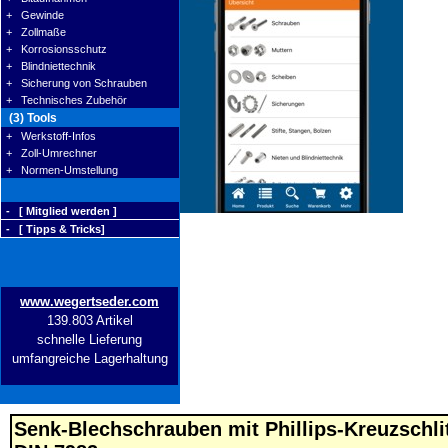
+ Gewinde
+ Zollmaße
+ Korrosionsschutz
+ Blindniettechnik
+ Sicherung von Schrauben
+ Technisches Zubehör
(3) Tools
+ Werkstoff-Infos
+ Zoll-Umrechner
+ Normen-Umstellung
- [ Mitglied werden ]
- [ Tipps & Tricks]
www.wegertseder.com
139.803 Artikel
schnelle Lieferung
umfangreiche Lagerhaltung
Senk-Blechschrauben mit Phillips-Kreuzschlit