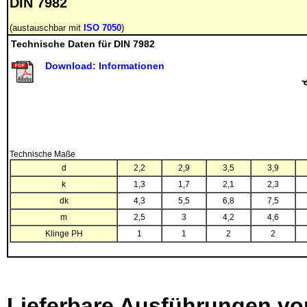
DIN 7982
(austauschbar mit
ISO 7050
)
Technische Daten für DIN 7982
Download: Informationen
Technische Maße
d
2,2
2,9
3,5
3,9
k
1,3
1,7
2,1
2,3
dk
4,3
5,5
6,8
7,5
m
2,5
3
4,2
4,6
Klinge PH
1
1
2
2
Lieferbare Ausführungen v