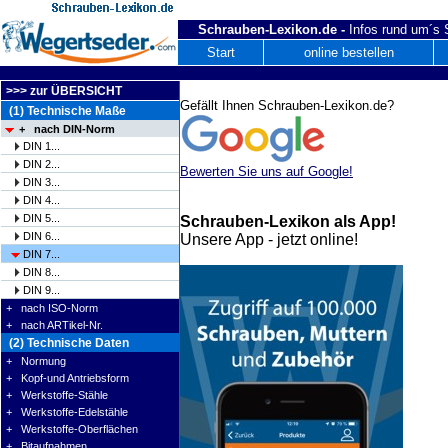
Schrauben-Lexikon.de -
Infos rund um´s
Start
online bestellen
>>> zur ÜBERSICHT
Gefällt Ihnen Schrauben-Lexikon.de?
(1) Technische Maße
+ nach DIN-Norm
DIN 1...
DIN 2...
Bewerten Sie uns auf Google!
DIN 3...
DIN 4...
DIN 5...
Schrauben-Lexikon als App!
DIN 6...
Unsere App - jetzt online!
DIN 7...
DIN 8...
DIN 9...
+ nach ISO-Norm
+ nach ARTikel-Nr.
(2) Technische Daten
+ Normung
+ Kopf-und Antriebsform
+ Werkstoffe-Stähle
+ Werkstoffe-Edelstähle
+ Werkstoffe-Oberflächen
+ Bitaufnahmen