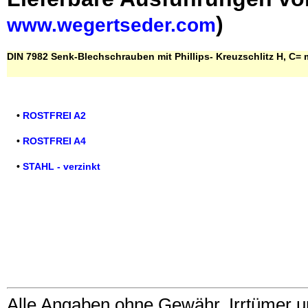
)
www.wegertseder.com
DIN 7982 Senk-Blechschrauben mit Phillips- Kreuzschlitz H, C= m
•
ROSTFREI A2
•
ROSTFREI A4
•
STAHL - verzinkt
Alle Angaben ohne Gewähr, Irrtümer u