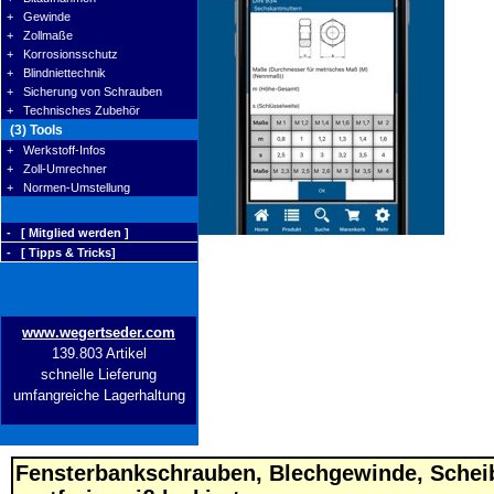
+ Gewinde
+ Zollmaße
+ Korrosionsschutz
+ Blindniettechnik
+ Sicherung von Schrauben
+ Technisches Zubehör
(3) Tools
+ Werkstoff-Infos
+ Zoll-Umrechner
+ Normen-Umstellung
- [ Mitglied werden ]
- [ Tipps & Tricks]
www.wegertseder.com
139.803 Artikel
schnelle Lieferung
umfangreiche Lagerhaltung
Fensterbankschrauben, Blechgewinde, Scheib