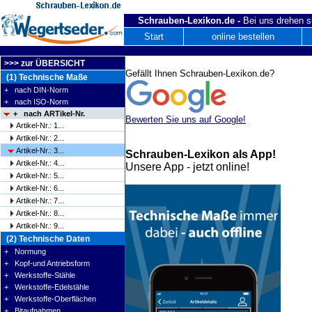
Schrauben-Lexikon.de -
Bei uns drehen s
Start
online bestellen
>>> zur ÜBERSICHT
Gefällt Ihnen Schrauben-Lexikon.de?
(1) Technische Maße
+ nach DIN-Norm
+ nach ISO-Norm
+ nach ARTikel-Nr.
Bewerten Sie uns auf Google!
Artikel-Nr.: 1...
Artikel-Nr.: 2...
Artikel-Nr.: 3...
Schrauben-Lexikon als App!
Artikel-Nr.: 4...
Unsere App - jetzt online!
Artikel-Nr.: 5...
Artikel-Nr.: 6...
Artikel-Nr.: 7...
Artikel-Nr.: 8...
Artikel-Nr.: 9...
(2) Technische Daten
+ Normung
+ Kopf-und Antriebsform
+ Werkstoffe-Stähle
+ Werkstoffe-Edelstähle
+ Werkstoffe-Oberflächen
+ Bitaufnahmen