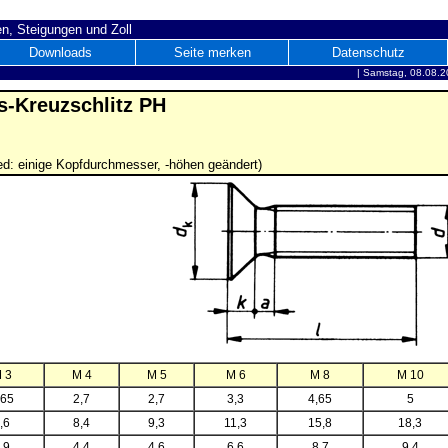
n, Steigungen und Zoll
Downloads
Seite merken
Datenschutz
|
Samstag, 08.08.2
s-Kreuzschlitz PH
d: einige Kopfdurchmesser, -höhen geändert)
 3
M 4
M 5
M 6
M 8
M 10
,65
2,7
2,7
3,3
4,65
5
,6
8,4
9,3
11,3
15,8
18,3
,9
4,4
4,6
6,6
8,7
9,4