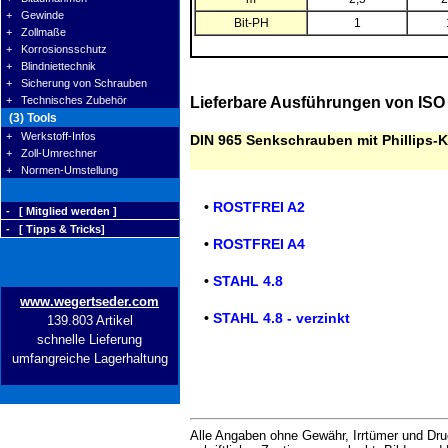
+ Gewinde
Bit-PH
1
+ Zollmaße
+ Korrosionsschutz
+ Blindniettechnik
+ Sicherung von Schrauben
Lieferbare Ausführungen von ISO
+ Technisches Zubehör
(3) Tools
+ Werkstoff-Infos
DIN 965 Senkschrauben mit Phillips-K
+ Zoll-Umrechner
+ Normen-Umstellung
•
ROSTFREI A2
- [ Mitglied werden ]
- [ Tipps & Tricks]
•
ROSTFREI A4
•
STAHL 4.8
www.wegertseder.com
•
STAHL 4.8 - verzinkt
139.803 Artikel
schnelle Lieferung
umfangreiche Lagerhaltung
Alle Angaben ohne Gewähr, Irrtümer und Druc