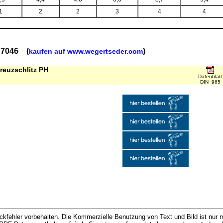
1
2
2
3
4
4
 7046 (
)
kaufen auf www.wegertseder.com
reuzschlitz PH
Datenblatt
DIN 965
kfehler vorbehalten. Die Kommerzielle Benutzung von Text und Bild ist nur m