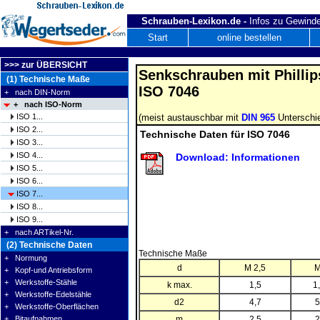
Schrauben-Lexikon.de -
Infos zu Gewinde
Start
online bestellen
>>> zur ÜBERSICHT
Senkschrauben mit Phillip
(1) Technische Maße
ISO 7046
+ nach DIN-Norm
+ nach ISO-Norm
(meist austauschbar mit
DIN 965
Unterschie
ISO 1...
ISO 2...
Technische Daten für ISO 7046
ISO 3...
ISO 4...
Download: Informationen
ISO 5...
ISO 6...
ISO 7...
ISO 8...
ISO 9...
+ nach ARTikel-Nr.
(2) Technische Daten
Technische Maße
+ Normung
d
M 2,5
M
+ Kopf-und Antriebsform
+ Werkstoffe-Stähle
k max.
1,5
1
+ Werkstoffe-Edelstähle
d2
4,7
5
+ Werkstoffe-Oberflächen
+ Bitaufnahmen
m
2,5
2