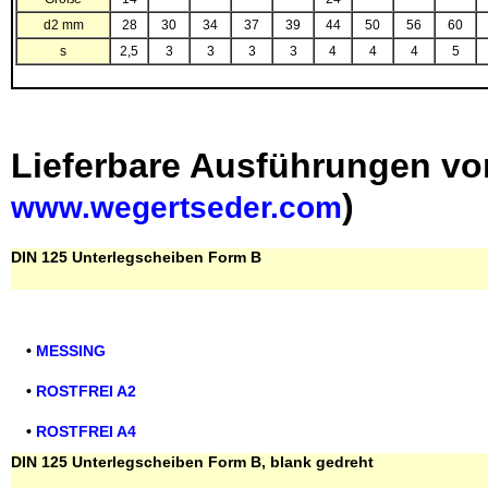
d2 mm
28
30
34
37
39
44
50
56
60
s
2,5
3
3
3
3
4
4
4
5
Lieferbare Ausführungen v
)
www.wegertseder.com
DIN 125 Unterlegscheiben Form B
•
MESSING
•
ROSTFREI A2
•
ROSTFREI A4
DIN 125 Unterlegscheiben Form B, blank gedreht