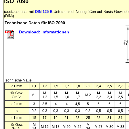
ISO 7090
(austauschbar mit
DIN 125 B
Unterschied: Nenngrößen auf Basis Gewinde
(DIN))
Technische Daten für ISO 7090
Download: Informationen
Technische Maße
d1 mm
1,1
1,3
1,5
1,7
1,8
2,2
2,4
2,5
2,7
für Gew.
M
M
M
M
M
M
M
M 1
M 2
Größe
1,2
1,5
1,6
1,7
2,2
2,3
2,5
d2 mm
3
3,5
4
4
4,5
5
6
6
6
s
0,3
0,3
0,3
0,3
0,3
0,3
0,5
0,5
0,5
d1 mm
15
17
19
21
23
25
28
31
34
für Gew.
M
M
M 16
M 18
M 20
M 22
M 27
M 30
M 33
Größe
14
24