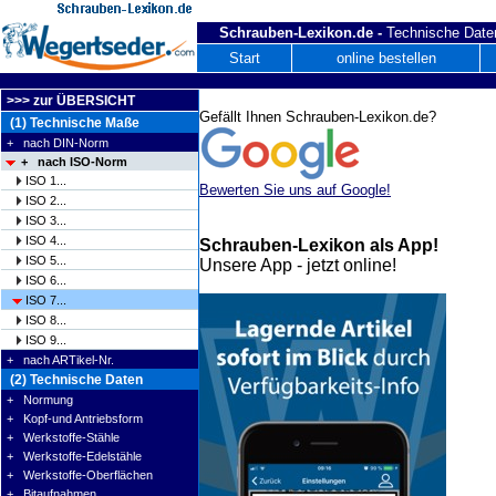
Schrauben-Lexikon.de -
Technische Daten
Start
online bestellen
>>> zur ÜBERSICHT
Gefällt Ihnen Schrauben-Lexikon.de?
(1) Technische Maße
+ nach DIN-Norm
+ nach ISO-Norm
ISO 1...
Bewerten Sie uns auf Google!
ISO 2...
ISO 3...
ISO 4...
Schrauben-Lexikon als App!
ISO 5...
Unsere App - jetzt online!
ISO 6...
ISO 7...
ISO 8...
ISO 9...
+ nach ARTikel-Nr.
(2) Technische Daten
+ Normung
+ Kopf-und Antriebsform
+ Werkstoffe-Stähle
+ Werkstoffe-Edelstähle
+ Werkstoffe-Oberflächen
+ Bitaufnahmen