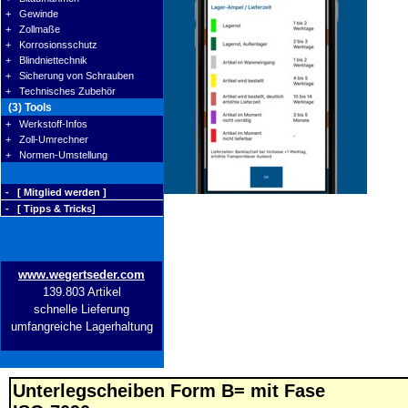
+ Gewinde
+ Zollmaße
+ Korrosionsschutz
+ Blindniettechnik
+ Sicherung von Schrauben
+ Technisches Zubehör
(3) Tools
+ Werkstoff-Infos
+ Zoll-Umrechner
+ Normen-Umstellung
- [ Mitglied werden ]
- [ Tipps & Tricks]
www.wegertseder.com
139.803 Artikel
schnelle Lieferung
umfangreiche Lagerhaltung
Unterlegscheiben Form B= mit Fase